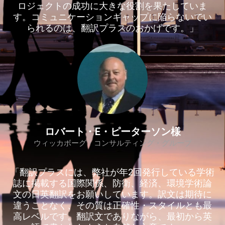
ロジェクトの成功に大きな役割を果たしていま
す。コミュニケーションギャップに陥らないでい
られるのは、翻訳プラスのおかげです。」
ロバート・E・ピーターソン様
ウィッカボーグ・コンサルティング・グループ​
「翻訳プラスには、弊社が年2回発行している学術
誌に掲載する国際関係、防衛、経済、環境学術論
文の日英翻訳をお願いしています。訳文は期待に
違うことなく、その質は正確性・スタイルとも最
高レベルです。翻訳文でありながら、最初から英