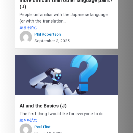
more difficult than other language pairs?
(J)
People unfamiliar with the Japanese language
(or with the translation...
続きを読む
Phil Robertson
September 3, 2025
AI and the Basics (J)
The first thing I would like for everyone to do...
続きを読む
Paul Flint