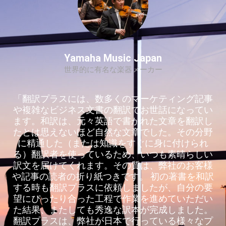
Yamaha Music Japan
世界的に有名な楽器メーカー
「翻訳プラスには、数多くのマーケティング記事
や複雑なビジネス文書の翻訳でお世話になってい
ます。和訳は、元々英語で書かれた文章を翻訳し
たとは思えないほど自然な文章でした。その分野
に精通した（または知識をすぐに身に付けられ
る）翻訳者を使っているため、いつも素晴らしい
訳文を届けてくれます。その質は、弊社のお客様
や記事の読者の折り紙つきです。 初の著書を和訳
する時も翻訳プラスに依頼しましたが、自分の要
望にぴったり合った工程で作業を進めていただい
た結果、またしても秀逸な訳本が完成しました。
翻訳プラスは、弊社が日本で行っている様々なプ