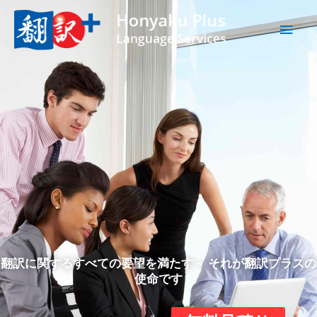
内
メ
容
を
イ
ス
キ
ン
ッ
プ
メ
ニ
ュ
ー
翻訳に関するすべての要望を満たす－ それが翻訳プラスの
使命です