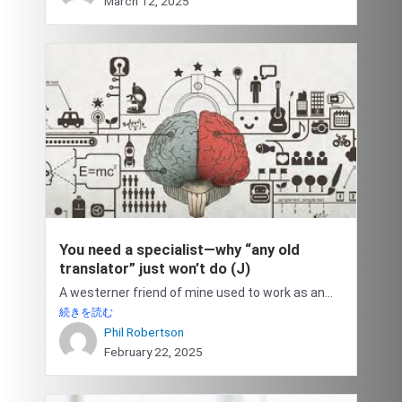
March 12, 2025
You need a specialist—why “any old
translator” just won’t do (J)
A westerner friend of mine used to work as an...
続きを読む
Phil Robertson
February 22, 2025